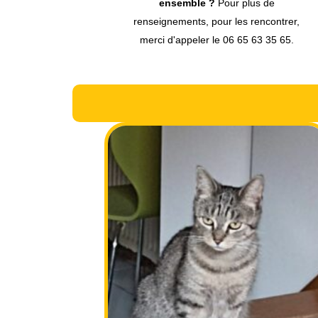
 de
ensemble ?
Pour plus de
ncontrer,
renseignements, pour les rencontrer,
3 35 65.
merci d'appeler le 06 65 63 35 65.