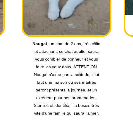
Cela fait déjà quelques mois
qu'
Armonie
attend sa famille pour la
vie.... C'est une très belle minette au
pelage tigré, avec un petit bout de
queue en pompon, elle a trois ans,
est stérilisée et identifiée, douce et
câline. Errante, elle a trouvé chez
Sylvie, sa famille d'accueil, le confort
et la douceur d'un foyer, mais il est
temps maintenant, qu'un coup de
coeur se déclenche et qu'elle aille
rejoindre votre foyer. Armonie devra