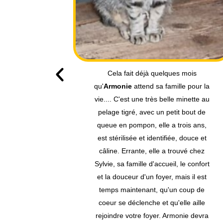
 mois
Nougat
, un chat de 2 ans, très câlin
e pour la
et attachant, ce chat adulte, saura
minette au
vous combler de bonheur et vous
 bout de
faire les yeux doux. ATTENTION
ois ans,
Nougat n'aime pas la solitude, il lui
 douce et
faut une maison ou ses maîtres
uvé chez
seront présents la journée, et un
le confort
extérieur pour ses promenades.
is il est
Stérilisé et identifié, il a besoin très
coup de
vite d'une famille qui saura l'aimer.
le aille
nie devra