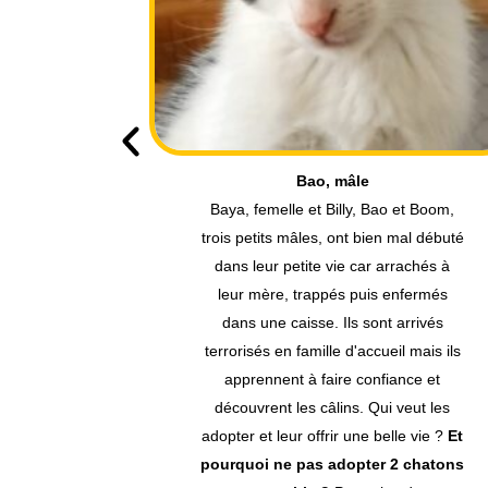
Baya, femelle
 et Boom,
Baya, femelle et Billy, Bao et Boom,
mal débuté
trois petits mâles, ont bien mal débuté
rachés à
dans leur petite vie car arrachés à
nfermés
leur mère, trappés puis enfermés
arrivés
dans une caisse. Ils sont arrivés
l mais ils
terrorisés en famille d'accueil mais ils
nce et
apprennent à faire confiance et
veut les
découvrent les câlins. Qui veut les
le vie ?
Et
adopter et leur offrir une belle vie ?
Et
2 chatons
pourquoi ne pas adopter 2 chatons