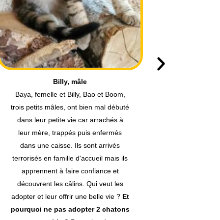
Boom, mâle
Baya, femelle et Billy, Bao et Boom,
Trouvée s
trois petits mâles, ont bien mal débuté
sa maman
dans leur petite vie car arrachés à
est prê
leur mère, trappés puis enfermés
famille. 
dans une caisse. Ils sont arrivés
terrorisés en famille d'accueil mais ils
Pour pl
apprennent à faire confiance et
l'adopte
découvrent les câlins. Qui veut les
adopter et leur offrir une belle vie ?
Et
pourquoi ne pas adopter 2 chatons