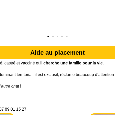
être votre seul chat, et est habituée à
vivre en appartement. Pour la
rencontrer ou avoir plus de
renseignements, merci d'appeler le
06 65 63 35 65
Aide au placement
é, castré et vacciné et il
cherche une famille pour la vie
.
minant territorial, il est exclusif, réclame beaucoup d’attention 
’autre chat
!
07 89 01 15 27.