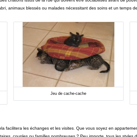
 l’abri, animaux blessés ou malades nécessitant des soins et un temps 
Jeu de cache-cache
ela facilitera les échanges et les visites. Que vous soyez en appartem
ataires, couples ou familles nombreuses ? Peu importe, tous les styles d