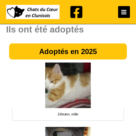
Aller
Main
au
Menu
contenu
Ils ont été adoptés
Adoptés en 2025
Zébulon, mâle