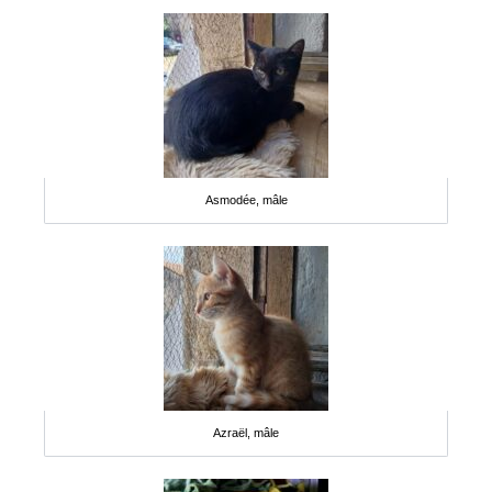
Asmodée, mâle
Azraël, mâle