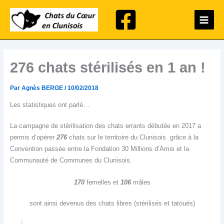
Aller
Main
au
Menu
contenu
276 chats stérilisés en 1 an !
Par
Agnès BERGE
/
10/02/2018
Les statistiques ont parlé…
La campagne de stérilisation des chats errants débutée en 2017 a
permis d’opérer
276
chats sur le territoire du Clunisois grâce à la
Convention passée entre la Fondation 30 Millions d’Amis et la
Communauté de Communes du Clunisois.
170
femelles et
106
mâles
sont ainsi devenus des chats libres (stérilisés et tatoués)