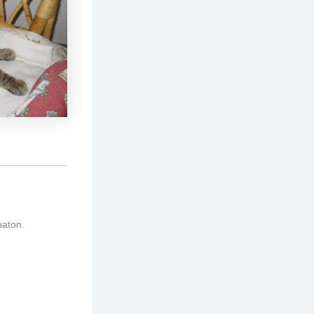
haton.