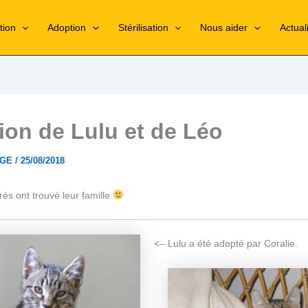
tion
Adoption
Stérilisation
Nous aider
Actual
ion de Lulu et de Léo
RGE
/
25/08/2018
grés ont trouvé leur famille
<– Lulu a été adopté par Coralie.