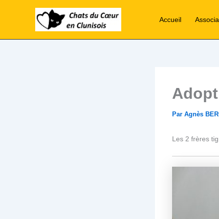
Aller
au
Accueil
Associa
contenu
Adopt
Par
Agnès BE
Les 2 frères ti