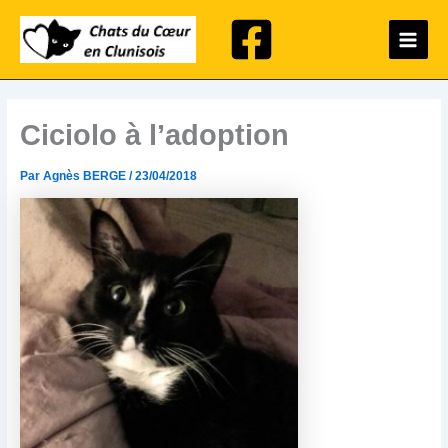
Aller
Main
au
Menu
contenu
Ciciolo à l’adoption
Par
Agnès BERGE
/
23/04/2018