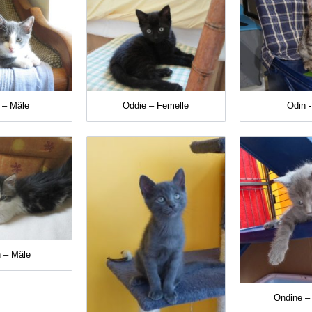
r – Mâle
Oddie – Femelle
Odin 
 – Mâle
Ondine –