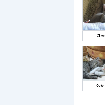
Olive
Odéon