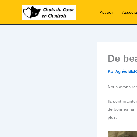
Aller
au
Accueil
Associa
contenu
De be
Par
Agnès BE
Nous avons rec
Ils sont mainte
de bonnes famil
plus.