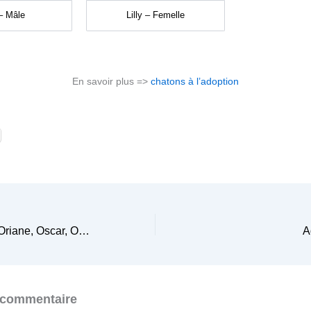
– Mâle
Lilly – Femelle
En savoir plus =>
chatons à l’adoption
Adoption de Olly, Oriane, Oscar, Océane et Ouki
A
 commentaire