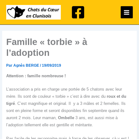
Aller
Main
au
Menu
contenu
Famille « torbie » à
l’adoption
Par
Agnès BERGE
/
19/09/2019
Attention : famille nombreuse !
L’association a pris en charge une portée de 5 chatons avec leur
mère. Ils sont de couleur « torbie » c’est à dire avec du
roux et du
tigré
. C’est magnifique et original. Il y a 3 mâles et 2 femelles. Ils
sont en pleine forme et seront disponibles fin septembre quand ils
auront 2 mois. Leur maman,
Ombelle
3 ans, est aussi mise à
l’adoption tellement elle est gentille et méritante.
Pas facile de les reconnaitre mais à force de les observer, çà y est !