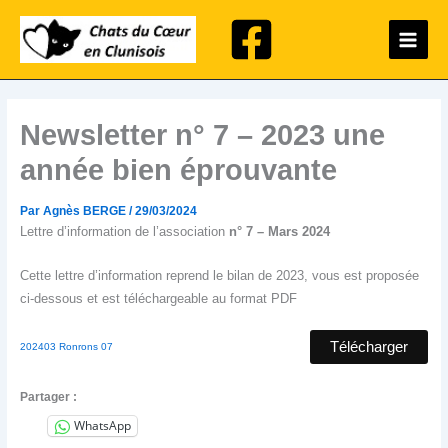
Aller
Main
au
Menu
contenu
Newsletter n° 7 – 2023 une
année bien éprouvante
Par
Agnès BERGE
/
29/03/2024
Lettre d’information de l’association
n° 7 – Mars 2024
Cette lettre d’information reprend le bilan de 2023, vous est proposée
ci-dessous et est téléchargeable au format PDF
Télécharger
202403 Ronrons 07
Partager :
WhatsApp