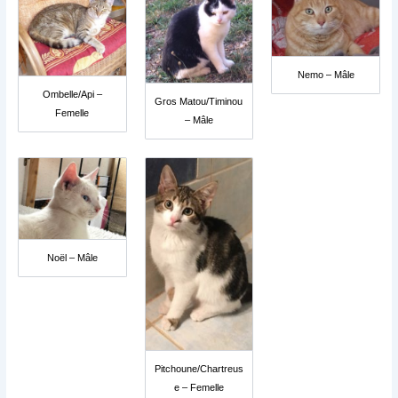
Nemo – Mâle
Ombelle/Api –
Gros Matou/Timinou
Femelle
– Mâle
Noël – Mâle
Pitchoune/Chartreus
e – Femelle