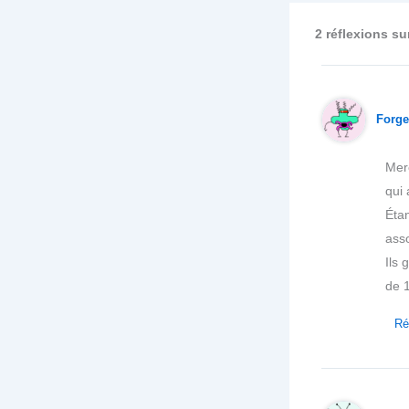
2 réflexions s
Forge
Merc
qui 
Étan
asso
Ils
de 
Ré