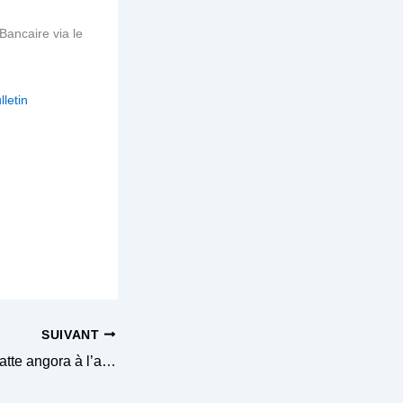
ancaire via le
lletin
SUIVANT
Maya, une belle chatte angora à l’adoption