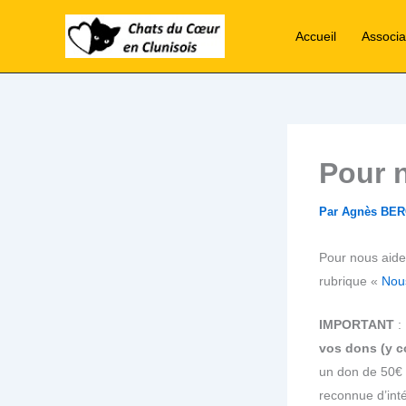
Aller
au
Accueil
Associa
contenu
Pour 
Par
Agnès BE
Pour nous aide
rubrique «
Nou
IMPORTANT
: 
vos dons (y c
un don de 50€ 
reconnue d’inté